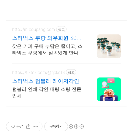
http://m.coupang.com
광고
스타벅스 쿠팡 와우회원 30일
무료반품
잦은 커피 구매 부담은 줄이고, 스
타벅스 쿠팡에서 실속있게 만나보
세요! 내 입맛에 딱 맞는 커피를 찾
으시나요? 쿠팡에서 다채로운 맛
을 경험해보세요!
https://tiktok.com/@rjckd18
광고
스타벅스 텀블러 레이저각인
텀블러 인쇄 각인 대량 소량 전문
업체
공감
구독하기