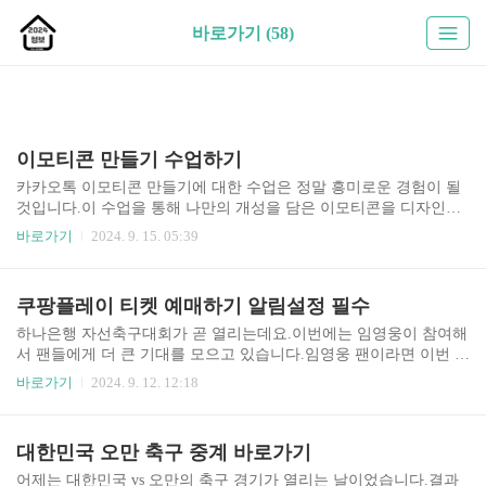
바로가기 (58)
이모티콘 만들기 수업하기
카카오톡 이모티콘 만들기에 대한 수업은 정말 흥미로운 경험이 될
것입니다.이 수업을 통해 나만의 개성을 담은 이모티콘을 디자인하
고, 친구들과의 소통을 더욱 풍부하게 할 수 있는 기회를 얻을 수 있
바로가기
2024. 9. 15. 05:39
습니다. 창의력을 발휘하고, 나만의 스타일을 표현해보세요. 지금 바
로 수업에 참여해보세요! 카카오톡 이모티콘▲ 카카오톡 이모티콘
만들기 수업▲ 네이버 OGQ 마켓 ▲ 네이버 OGQ 마켓 이모티콘 만
쿠팡플레이 티켓 예매하기 알림설정 필수
들기 수업▲ 라인 크리에이터스 ▲ 라인 크리에이터스 이모티콘 만
들기 수업▲
하나은행 자선축구대회가 곧 열리는데요.이번에는 임영웅이 참여해
서 팬들에게 더 큰 기대를 모으고 있습니다.임영웅 팬이라면 이번 대
회는 정말 놓칠 수 없는 기회가 될 거예요. 대회를 놓치지 않으려면,
바로가기
2024. 9. 12. 12:18
쿠팡플레이 티켓 예매 오픈 알림을 꼭 설정해 두세요. ▼▼ 쿠팡플
레이 티켓 예매 알람 설정하기 ▼▼ Play스토어에서 설정하기 App스
토어에서 설정하기 ▼▼ 쿠팡 와우 회원이 아니라면 가입하기 ▼
대한민국 오만 축구 중계 바로가기
▼ 첫달은 무료로 시작하기
어제는 대한민국 vs 오만의 축구 경기가 열리는 날이었습니다.결과