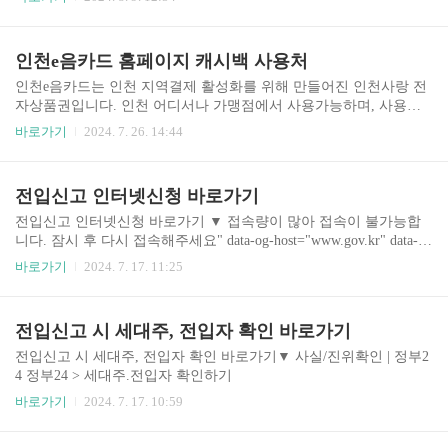
바랍니다. 우리에겐 잔여석이 있습니다! 잔여..
니다. 정부24앱 설치하기 ▼▼▼ Play스토어에서 설치하기 App스토
어에서 설치하기 정부24 홈페이지에도 방문하실 수 있습니다. 회원
가입 없이 간편인증으로 내가 받을 수 있는 지원금도 조회가능합니
인천e음카드 홈페이지 캐시백 사용처
다. 정부24 홈페이지 방문하기
인천e음카드는 인천 지역결제 활성화를 위해 만들어진 인천사랑 전
자상품권입니다. 인천 어디서나 가맹점에서 사용가능하며, 사용즉
시 최대 10% 캐시백으로 적립됩니다. 충전금으로 결제한 금액만 적
바로가기
2024. 7. 26. 14:44
립되며, 적립된 포인트나 정책지원금으로 결제한 금액에 대해서는
캐시백으로 적립되지 않습니다. 회원 1명당 적립되나, 1명이 여러장
의 카드를 사용한다고 해도, 여러장의 사용금액이 합산되니 이 점 유
전입신고 인터넷신청 바로가기
의하시길 바랍니다. 인천e음카드를 사용하기 위해서는 먼저 홈페이
지에서 가입후 카드를 만들어야 합니다. 좀 더 자세한 사항은 홈페이
전입신고 인터넷신청 바로가기 ▼ 접속량이 많아 접속이 불가능합
지에 방문하셔서 확인하시길 바랍니다. 인천e음카드 홈페이지 방문
니다. 잠시 후 다시 접속해주세요" data-og-host="www.gov.kr" data-og
하기 인천e음카드 모바일 어플도 설치하면 좀 더 편리하게 사용하
-source-url="https://www.gov.kr/mw/AA020InfoCappView.do?HighCtgC
바로가기
2024. 7. 17. 11:25
실 수 있습니다. Play스토어에서 설치하기 App스토어에서 설치하기
D=A01010&CappBizCD=13100000016&tp_seq=01" data-og-url="http
s://www.gov.kr/mw/AA020InfoCappView.do?CappBizCD=13100000016
&HighCtgCD=A01010&tp_seq=01" data-og-image=""> 전입신고 | 민원
전입신고 시 세대주, 전입자 확인 바로가기
안내 및 신청 | 정부24--> 전입신고 인터넷 신청하기www.gov.kr
전입신고 시 세대주, 전입자 확인 바로가기▼ 사실/진위확인 | 정부2
4 정부24 > 세대주.전입자 확인하기
바로가기
2024. 7. 17. 10:59